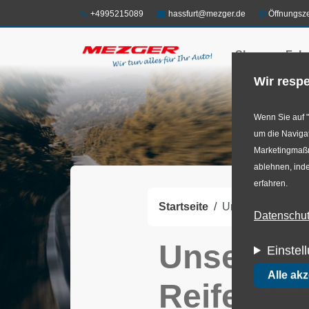
Direkt
Telefon:
E-Mail:
+4995215089
hassfurt@mezger.de
Öffnungsze
zum
Shop
Felg
Inhalt
Wir respe
Wenn Sie auf "
um die Navigat
Marketingmaßna
ablehnen, inde
erfahren.
Startseite
Unsere Services 
Datenschutz
Unsere S
Einstel
Alle ak
Reifen