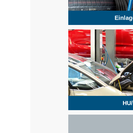
Einla
HU