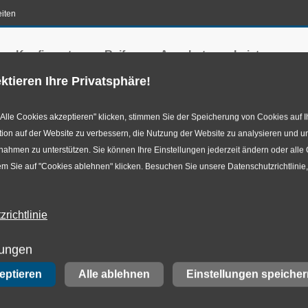
iten
en-Konfigurator
Reifen
Angebote
Leistungen
ktieren Ihre Privatsphäre!
Alle Cookies akzeptieren" klicken, stimmen Sie der Speicherung von Cookies auf I
ion auf der Website zu verbessern, die Nutzung der Website zu analysieren und u
hmen zu unterstützen. Sie können Ihre Einstellungen jederzeit ändern oder alle
m Sie auf "Cookies ablehnen" klicken. Besuchen Sie unsere Datenschutzrichtlinie
rund um Auto & Reifen
richtlinie
ervices rund um Au
lungen
zeptieren
Alle ablehnen
Einstellungen speicher