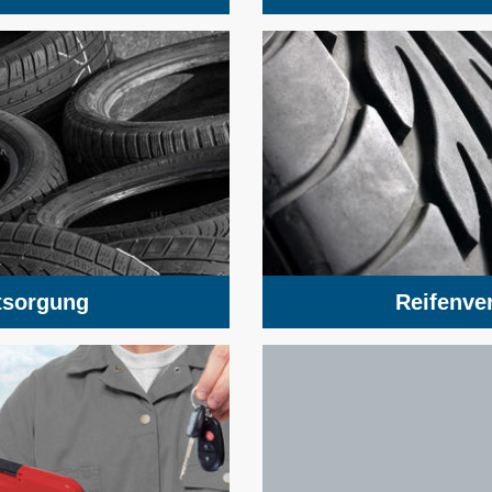
tsorgung
Reifenve