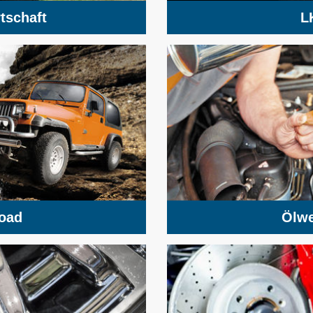
tschaft
L
road
Ölwe