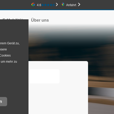
Google-Bewertung
4.6
Anfahrt
E-Mobilität
Über uns
hrem Gerät zu,
nsere
 Cookies
, um mehr zu
to &
n