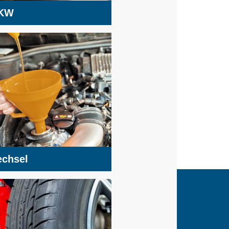
KW
chsel