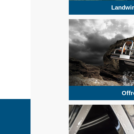
Landwir
Off