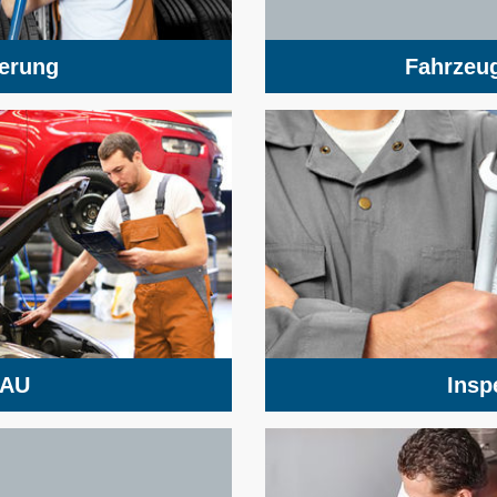
gerung
Fahrzeug
/AU
Insp