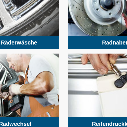
e Räderwäsche
Radnaben
 Radwechsel
Reifendruckk