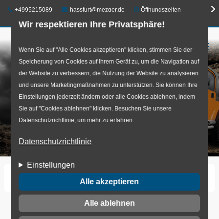
Telefon:
E-Mail:
+4995215089
hassfurt@mezger.de
Öffnungszeiten
Wir respektieren Ihre Privatsphäre!
☰
Direkt
Wenn Sie auf "Alle Cookies akzeptieren" klicken, stimmen Sie der
Speicherung von Cookies auf Ihrem Gerät zu, um die Navigation auf
zum
der Website zu verbessern, die Nutzung der Website zu analysieren
Inhalt
und unsere Marketingmaßnahmen zu unterstützen. Sie können Ihre
Einstellungen jederzeit ändern oder alle Cookies ablehnen, indem
Sie auf "Cookies ablehnen" klicken. Besuchen Sie unsere
Datenschutzrichtlinie, um mehr zu erfahren.
Datenschutzrichtlinie
Einstellungen
Startseite
Offroad
Alle akzeptieren
Alle ablehnen
Offroad