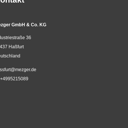
zger GmbH & Co. KG
dustriestraße 36
437
Haßfurt
utschland
Mail:
ssfurt@mezger.de
lefon:
+4995215089