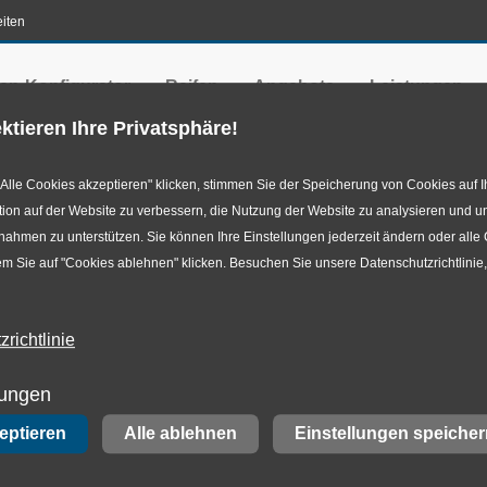
iten
en-Konfigurator
Reifen
Angebote
Leistungen
ktieren Ihre Privatsphäre!
Alle Cookies akzeptieren" klicken, stimmen Sie der Speicherung von Cookies auf I
ion auf der Website zu verbessern, die Nutzung der Website zu analysieren und u
hmen zu unterstützen. Sie können Ihre Einstellungen jederzeit ändern oder alle
m Sie auf "Cookies ablehnen" klicken. Besuchen Sie unsere Datenschutzrichtlinie
ierefreiheit
richtlinie
 zur Barrierefreihei
lungen
zeptieren
Alle ablehnen
Einstellungen speicher
 KG
ist bemüht, diese Website im Einklang mit dem Barri