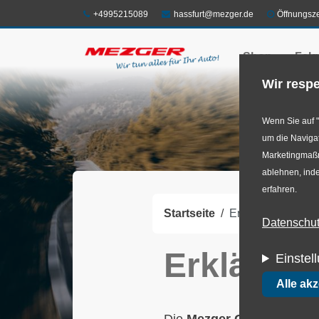
Direkt
Telefon:
E-Mail:
+4995215089
hassfurt@mezger.de
Öffnungsze
zum
Shop
Felg
Inhalt
Wir respe
Wenn Sie auf "
um die Navigat
Marketingmaßna
ablehnen, inde
erfahren.
Startseite
Erklärung zur Barr
Datenschutz
Erklärung
Einstel
Alle ak
Die
Mezger GmbH & Co.