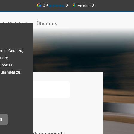
Google-Bewertung
4.6
Anfahrt
E-Mobilität
Über uns
hrem Gerät zu,
nsere
 Cookies
, um mehr zu
t
n
erefreiheitsstärkungsgesetz